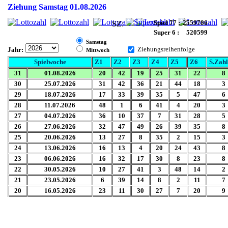
Ziehung Samstag 01.08.2026
Spiel 77 :
2559786
SZ:
Super 6 :
520599
Samstag
Ziehungsreihenfolge
Jahr:
Mittwoch
Spielwoche
Z1
Z2
Z3
Z4
Z5
Z6
S.Zahl
31
01.08.2026
20
42
19
25
31
22
8
30
25.07.2026
31
42
36
21
44
18
3
29
18.07.2026
17
33
39
35
5
47
6
28
11.07.2026
48
1
6
41
4
20
3
27
04.07.2026
36
10
37
7
31
28
5
26
27.06.2026
32
47
49
26
39
35
8
25
20.06.2026
13
27
8
35
2
15
3
24
13.06.2026
16
13
4
20
24
43
8
23
06.06.2026
16
32
17
30
8
23
8
22
30.05.2026
10
27
41
3
48
14
2
21
23.05.2026
6
39
14
8
2
11
7
20
16.05.2026
23
11
30
27
7
20
9
19
09.05.2026
43
3
36
12
2
39
8
18
02.05.2026
32
5
21
1
9
20
5
17
25.04.2026
49
6
35
15
20
12
9